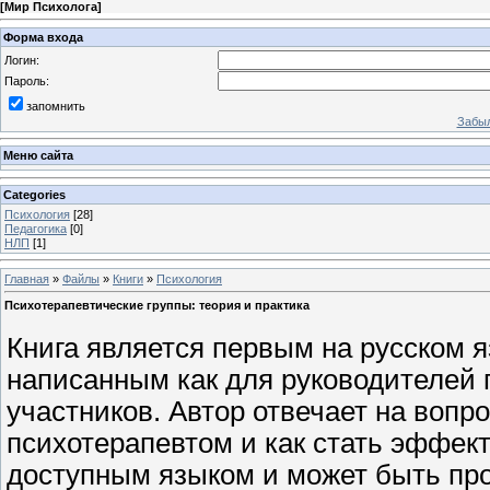
[
Мир Психолога
]
Форма входа
Логин:
Пароль:
запомнить
Забыл
Меню сайта
Categories
Психология
[28]
Педагогика
[0]
НЛП
[1]
Главная
»
Файлы
»
Книги
»
Психология
Психотерапевтические группы: теория и практика
Книга является первым на русском 
написанным как для руководителей п
участников. Автор отвечает на вопр
психотерапевтом и как стать эффек
доступным языком и может быть про